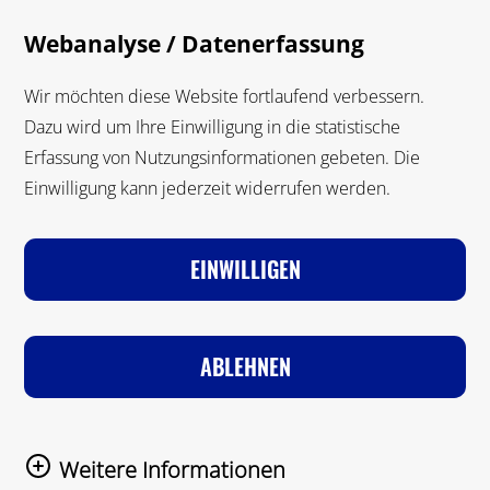
Zum Hauptinhalt springen
Suche
M
Webanalyse / Datenerfassung
Suche
Wir möchten diese Website fortlaufend verbessern.
Dazu wird um Ihre Einwilligung in die statistische
Erfassung von Nutzungsinformationen gebeten. Die
Einwilligung kann jederzeit widerrufen werden.
VORSCHULALTER
GRUNDSCHULALTER
JUGENDALTER
FÖRDERPÄDAGOGIK
EINWILLIGEN
Zur Startseite
Materialien
Material Einzelseite
ABLEHNEN
ZURÜCK
Weitere Informationen