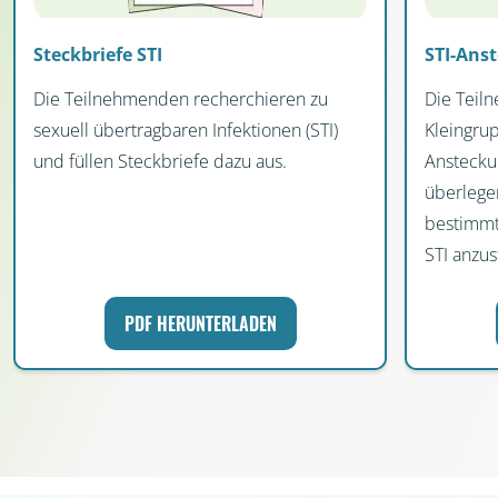
Steckbriefe STI
STI-Ans
Die Teilnehmenden recherchieren zu
Die Teil
sexuell übertragbaren Infektionen (STI)
Kleingru
und füllen Steckbriefe dazu aus.
Anstecku
überlegen
bestimmte
STI anzus
PDF HERUNTERLADEN