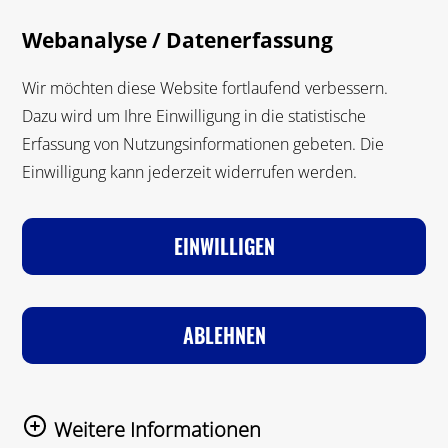
Zum Hauptinhalt springen
Suche
M
Webanalyse / Datenerfassung
Suche
Wir möchten diese Website fortlaufend verbessern.
Dazu wird um Ihre Einwilligung in die statistische
Erfassung von Nutzungsinformationen gebeten. Die
Einwilligung kann jederzeit widerrufen werden.
VORSCHULALTER
GRUNDSCHULALTER
JUGENDALTER
FÖRDERPÄDAGOGIK
EINWILLIGEN
Zur Startseite
Service & Mediathek
Arbeitsblätter
ABLEHNEN
ARBEITSBLÄTTER
Weitere Informationen