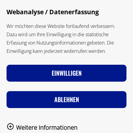
Zum Hauptinhalt springen
Suche
M
Webanalyse / Datenerfassung
Suche
Wir möchten diese Website fortlaufend verbessern.
Dazu wird um Ihre Einwilligung in die statistische
Erfassung von Nutzungsinformationen gebeten. Die
Einwilligung kann jederzeit widerrufen werden.
VORSCHULALTER
GRUNDSCHULALTER
JUGENDALTER
FÖRDERPÄDAGOGIK
EINWILLIGEN
Zur Startseite
Thema
Jugendalter
ABLEHNEN
THEMENBEREICH
Weitere Informationen
JUGENDALTER