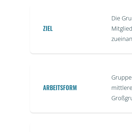
Die Gru
ZIEL
Mitglie
zueinan
Gruppen
ARBEITSFORM
mittler
Großgru