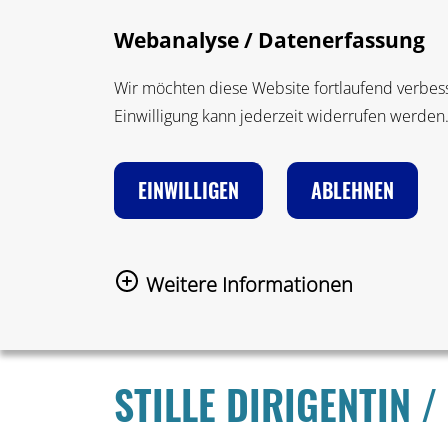
Zum Hauptinhalt springen
Suche
Webanalyse / Datenerfassung
Wir möchten diese Website fortlaufend verbesse
Einwilligung kann jederzeit widerrufen werden
INHALTE NACH ENTWICKLUNG FILT
EINWILLIGEN
ABLEHNEN
Zur Startseite
Methoden
Methode Einzelseite
Weitere Informationen
ZURÜCK
STILLE DIRIGENTIN /