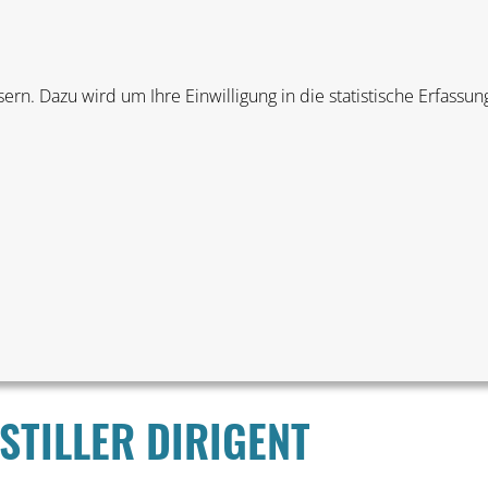
Leichte Sprache
Gebärdensprache
MATERIALIEN
METHODEN
SERVICE &
rn. Dazu wird um Ihre Einwilligung in die statistische Erfass
MEDIATHEK
.
ERN:
VORSCHULALTER
GRUNDSCHULALTER
 STILLER DIRIGENT