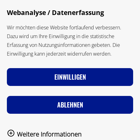
Zum Hauptinhalt springen
Suche
M
Webanalyse / Datenerfassung
Suche
Wir möchten diese Website fortlaufend verbessern.
Dazu wird um Ihre Einwilligung in die statistische
Erfassung von Nutzungsinformationen gebeten. Die
Einwilligung kann jederzeit widerrufen werden.
VORSCHULALTER
GRUNDSCHULALTER
JUGENDALTER
FÖRDERPÄDAGOGIK
EINWILLIGEN
Zur Startseite
Service & Mediathek
Beratungsstellen
ABLEHNEN
Beratung zur geschlechtlichen Identität
BERATUNG ZUR SEXUELLEN
Weitere Informationen